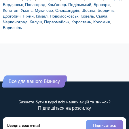
Бердянськ
,
Павлоград
,
Кам’янець Подільський
,
Бровари
,
Конотоп
,
Умань
,
Мукачево
,
Олександрія
,
Шостка
,
Бердичів
,
Дрогобич
,
Ніжин
,
Ізмаїл
,
Новомосковськ
,
Ковель
,
Сміла
,
Червоноград
,
Калуш
,
Первомайськ
,
Коростень
,
Коломия
,
Бориспіль
Все для вашого Бізнесу
Бажаєте бути в курсі всіх наших акцій та знижок?
Підпишіться на розсилку
Підписатись