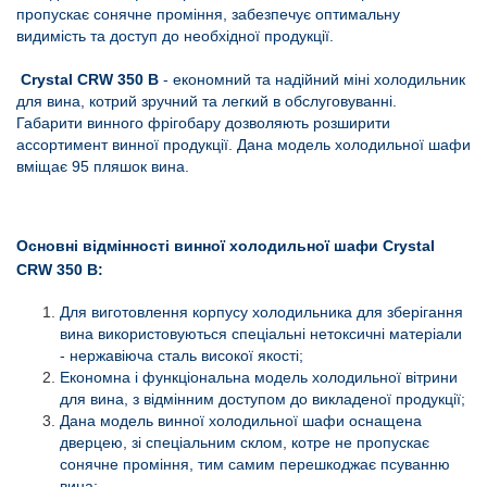
пропускає сонячне проміння, забезпечує оптимальну
видимість та доступ до необхідної продукції.
Crystal CRW 350 B
- економний та надійний міні холодильник
для вина, котрий зручний та легкий в обслуговуванні.
Габарити винного фрігобару дозволяють розширити
ассортимент винної продукції. Дана модель холодильної шафи
вміщає 95 пляшок вина.
Основні відмінності винної холодильної шафи Crystal
CRW 350 B:
Для виготовлення корпусу холодильника для зберігання
вина використовуються спеціальні нетоксичні матеріали
- нержавіюча сталь високої якості;
Економна і функціональна модель холодильної вітрини
для вина, з відмінним доступом до викладеної продукції;
Дана модель винної холодильної шафи оснащена
дверцею, зі спеціальним склом, котре не пропускає
сонячне проміння, тим самим перешкоджає псуванню
вина;