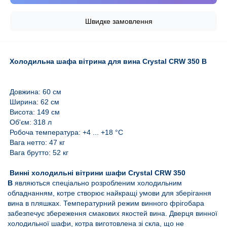
Швидке замовлення
Холодильна шафа вітрина для вина Crystal CRW 350 B
Довжина: 60 см
Ширина: 62 см
Висота: 149 см
Об'єм: 318 л
Робоча температура: +4 ... +18
°С
Вага нетто: 47 кг
Вага брутто: 52 кг
Винні холодильні вітрини шафи Crystal CRW 350
B
являються спеціально розробленим холодильним
обладнанням, котре створює найкращі умови для зберігання
вина в пляшках. Температурний режим винного фрігобара
забезпечує збереження смакових якостей вина.
Дверця винної
холодильної шафи, котра виготовлена зі скла, що не