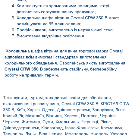
Комплектується хромованими полицями, котрі
дозволяють сортувати винну продукцію;
Холодильна шафа вітрина Crystal CRW 350 B може
розміщувати до 95 пляшок вина;
Профіль дверці виготовлено із нержавіючої сталі;
Вмонтоване внутрішнє освітлення.
Холодильна шафа вітрина для вина торгової марки Crystal
відповідає всім вимогам і стандартам виготовлення
холодильного обладнання. Європейська якість виготовлення
Crystal CRW 350 B
забезпечить стабільну, безперебійну
роботу на тривалий термін.
Теги:
купити
,
гуртом
,
холодильні шафи для зберігання
,
охолодження і розливу вина
,
Crystal CRW 350 B
,
КРІСТАЛ CRW
350 B
,
Київ
,
Харків
,
Одеса
,
Дніпропетровськ
,
Запоріжжя
,
Львів
,
Кривий Ріг
,
Миколаїв
,
Вінниця
,
Херсон
,
Полтава
,
Чернігів
,
Черкаси
,
Житомир
,
Суми
,
Хмельницьк
,
Чернівці
,
Рівне
,
Дніпродзержинськ
,
Кіровоград
,
Івано-Франківськ
,
Кременчук
,
Тернопіль
,
Луцьк
,
Біла Церква
,
Мелітополь
,
Нікополь
,
Ужгород
,