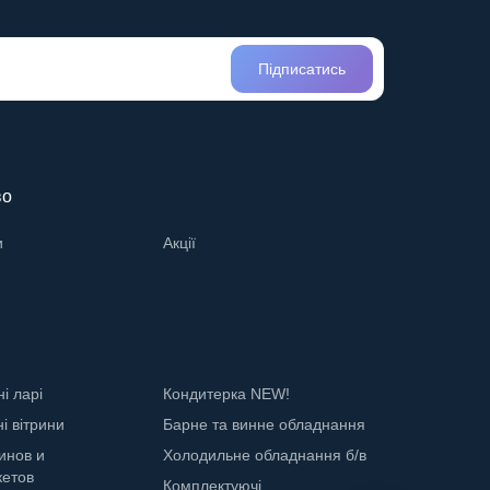
Підписатись
во
и
Акції
і ларі
Кондитерка NEW!
і вітрини
Барне та винне обладнання
инов и
Холодильне обладнання б/в
кетов
Комплектуючі