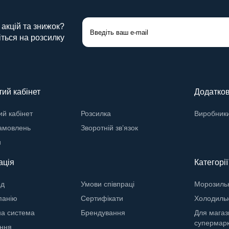
 акцій та знижок?
ться на розсилку
ий кабінет
Додатко
й кабінет
Розсилка
Виробник
замовлень
Зворотній зв’язок
и
ація
Категорії
од
Умови співпраці
Морозильн
панію
Сертифікати
Холодильн
на система
Брендування
Для магаз
супермар
ння