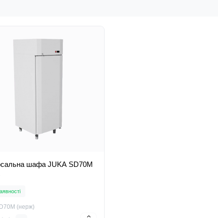
рсальна шафа JUKA SD70M
)
аявності
D70M (нерж)