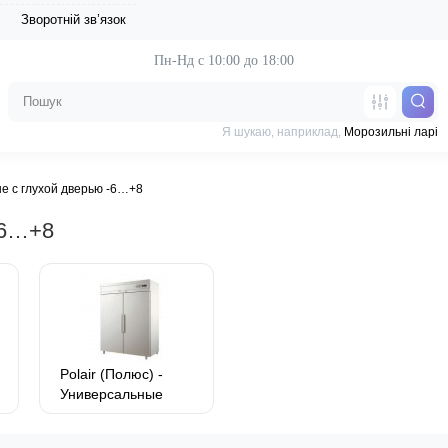
Зворотній зв’язок
Пн-Нд с 10:00 до 18:00
Я шукаю, наприклад,
Морозильні ларі
е с глухой дверью -6…+8
-6…+8
Polair (Полюс) -
Универсальные
шкафы -6…+8