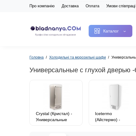
Про компанію
Доставка
Оплата
Умови співпраці
Каталог
Головна
Холодильні та морозильні шафи
Универсальны
Универсальные с глухой дверью 
Crystal (Кристал) -
Icetermo
Универсальные
(Айстермо) -
шкафы -6…+8
Универсальные
шкафы -6…+8