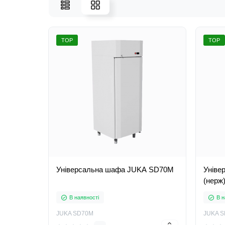
TOP
TOP
Універсальна шафа JUKA SD70M
Уніве
(нерж
В наявності
В н
JUKA SD70M
JUKA S