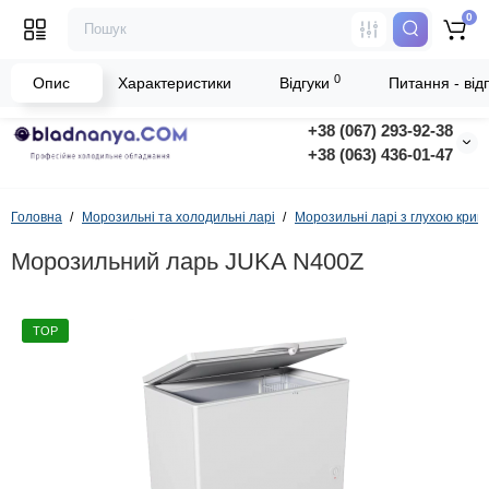
0
0
Опис
Характеристики
Відгуки
Питання - відп
+38 (067) 293-92-38
+38 (063) 436-01-47
Головна
Морозильні та холодильні ларі
Морозильні ларі з глухою кри
Морозильний ларь JUKA N400Z
TOP