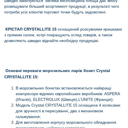
швидко закінчуються.
Велика експозиційна площа дає змогу
розміщувати більший асортимент продукції, в результаті чого
потреби усіх клієнтів торгової точки будуть задоволені.
КРІСТАЛ CRYSTALLITE 15
оснащений розсувними кришками
з прямим склом, котрі покращують огляд товарів, а також
дозволяють швидко віднайти необхідну продукцію.
Основні переваги морозильних ларів бонет Crystal
CRYSTALLITE 15:
В морозильних бонетах встановлюються найкращі
компресори відомих європейських виробників: ASPERA
(Италія), ELECTROLUX (Швеція),L’UNITE (Франція);
Модель Crystal CRYSTALLITE 15 оснащена 4 колесами
для зручності в пересуванні, два з механізмом
гальмування;
Для виготовлення корпусу морозильного обладнання
використовують найкращі матеріали;