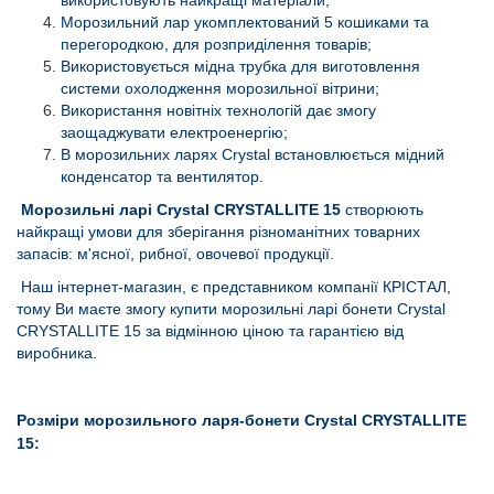
Морозильний лар укомплектований 5 кошиками та
перегородкою, для розприділення товарів;
Використовується мідна трубка для виготовлення
системи охолодження морозильної вітрини;
Використання новітніх технологій дає змогу
заощаджувати електроенергію;
В морозильних ларях Crystal встановлюється мідний
конденсатор та вентилятор.
Морозильні ларі Crystal CRYSTALLITE 15
створюють
найкращі умови для зберігання різноманітних товарних
запасів: м'ясної, рибної, овочевої продукції.
Наш інтернет-магазин, є представником компанії КРІСТАЛ,
тому Ви маєте змогу купити морозильні ларі бонети
Crystal
CRYSTALLITE 15 за відмінною ціною та гарантією від
виробника.
Розміри морозильного ларя-бонети
Crystal CRYSTALLITE
15: