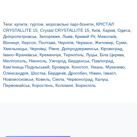
Теги:
купити
,
гуртом
,
морозильні ларі-бонети
,
КРІСТАЛ
CRYSTALLITE 15
,
Crystal CRYSTALLITE 15
,
Київ
,
Харків
,
Одеса
,
Дніпропетровськ
,
Запоріжжя
,
Львів
,
Кривий Ріг
,
Миколаїв
,
Вінниця
,
Херсон
,
Полтава
,
Чернігів
,
Черкаси
,
Житомир
,
Суми
,
Хмельницьк
,
Чернівці
,
Рівне
,
Дніпродзержинськ
,
Кіровоград
,
Івано-Франківськ
,
Кременчук
,
Тернопіль
,
Луцьк
,
Біла Церква
,
Мелітополь
,
Нікополь
,
Ужгород
,
Бердянськ
,
Павлоград
,
Кам’янець Подільський
,
Бровари
,
Конотоп
,
Умань
,
Мукачево
,
Олександрія
,
Шостка
,
Бердичів
,
Дрогобич
,
Ніжин
,
Ізмаїл
,
Новомосковськ
,
Ковель
,
Сміла
,
Червоноград
,
Калуш
,
Первомайськ
,
Коростень
,
Коломия
,
Бориспіль