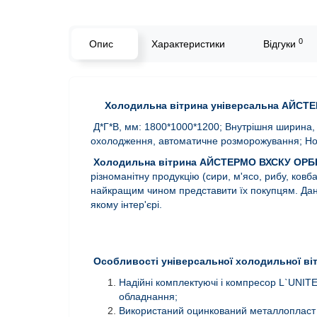
0
Опис
Характеристики
Відгуки
Холодильна вітрина універсальна АЙСТЕ
Д*Г*В, мм: 1800*1000*1200; Внутрішня ширина, м
охолодження, автоматичне розморожування; Ном
Холодильна вітрина АЙСТЕРМО ВХСКУ ОРБІ
різноманітну продукцію (сири, м'ясо, рибу, ковба
найкращим чином представити їх покупцям. Дан
якому інтер'єрі.
Особливості універсальної холодильної ві
Надійні комплектуючі і компресор L`UNIT
обладнання;
Використаний оцинкований металлопласт 