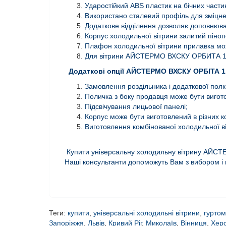
Ударостійкий ABS пластик на бічних части
Використано сталевий профіль для зміцн
Додаткове відділення дозволяє доповнюва
Корпус холодильної вітрини залитий піно
Плафон холодильної вітрини прилавка мо
Для вітрини АЙСТЕРМО ВХСКУ ОРБИТА 1.8 
Додаткові опції АЙСТЕРМО
ВХСКУ ОРБІТА 1
Замовлення роздільника і додаткової полки
Поличка з боку продавця може бути виготов
Підсвічування лицьової панелі;
Корпус може бути виготовлений в різних к
Виготовлення комбінованої холодильної ві
Купити універсальну холодильну вітрину АЙС
Наші консультанти допоможуть Вам з вибором і н
Теги:
купити
,
універсальні холодильні вітрини
,
гуртом
Запоріжжя
,
Львів
,
Кривий Ріг
,
Миколаїв
,
Вінниця
,
Хер