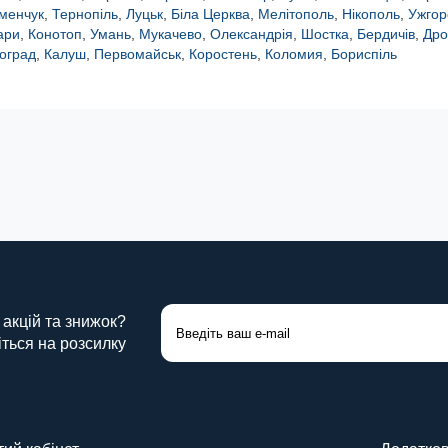
менчук
,
Тернопіль
,
Луцьк
,
Біла Церква
,
Мелітополь
,
Нікополь
,
Ужгор
ари
,
Конотоп
,
Умань
,
Мукачево
,
Олександрія
,
Шостка
,
Бердичів
,
Дро
оград
,
Калуш
,
Первомайськ
,
Коростень
,
Коломия
,
Бориспіль
 акцій та знижок?
ться на розсилку