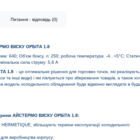
Питання - відповідь (0)
РМО ВХСКУ ОРБІТА 1.8
м: 640; Об'єм боксу, л: 250; робоча температура: -4...+5°C; Стати
інальна сила струму: 5,6 А
ТА 1.8
-
це оптимальне рішення для торгових точок, які реалізують
си та інші види) і які піклуються про збереження товарів, а також хо
а модель холодильного обладнання буде відмінно виглядати в будь
трини АЙСТЕРМО ВХСКУ ОРБІТА 1.8:
E HERMETIQUE, збільшують терміни експлуатації холодильного
для виробництва корпусу;