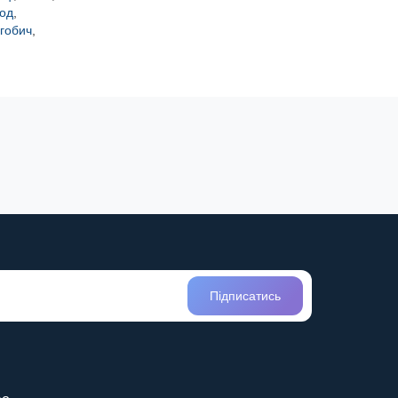
од
,
гобич
,
Підписатись