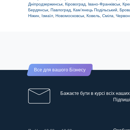
Дніпродзержинськ
,
Кіровоград
,
Івано-Франківськ
,
Кре
Бердянськ
,
Павлоград
,
Кам’янець Подільський
,
Бров
Ніжин
,
Ізмаїл
,
Новомосковськ
,
Ковель
,
Сміла
,
Червон
Все для вашого Бізнесу
Бажаєте бути в курсі всіх наших
Підпиші