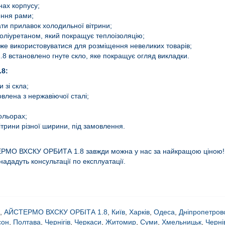
нах корпусу;
ення рами;
ти прилавок холодильної вітрини;
поліуретаном, який покращує теплоізоляцію;
же використовуватися для розміщення невеликих товарів;
встановлено гнуте скло, яке покращує огляд викладки.
.8:
 зі скла;
лена ​​з нержавіючої сталі;
ольорах;
трини різної ширини, під замовлення.
ТЕРМО ВХСКУ ОРБИТА 1.8 завжди можна у нас за найкращою ціною!
ададуть консультації по експлуатації.
,
АЙСТЕРМО ВХСКУ ОРБІТА 1.8
,
Київ
,
Харків
,
Одеса
,
Дніпропетров
сон
,
Полтава
,
Чернігів
,
Черкаси
,
Житомир
,
Суми
,
Хмельницьк
,
Черні