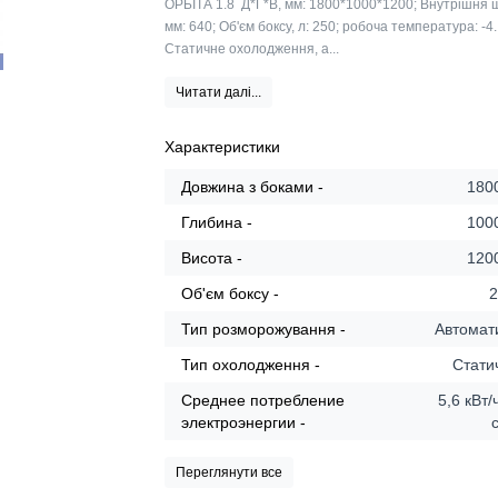
ОРБІТА 1.8 Д*Г*В, мм: 1800*1000*1200; Внутрішня 
мм: 640; Об'єм боксу, л: 250; робоча температура: -4.
Статичне охолодження, а...
Читати далі...
Характеристики
Довжина з боками -
180
Глибина -
100
Висота -
120
Об'єм боксу -
2
Тип розморожування -
Автомат
Тип охолодження -
Стати
Среднее потребление
5,6 кВт/
электроэнергии -
Переглянути все