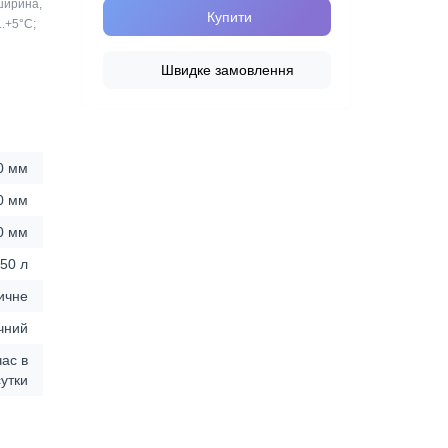
ширина,
Купити
..+5°C;
Швидке замовлення
0 мм
0 мм
0 мм
50 л
ичне
чний
час в
сутки