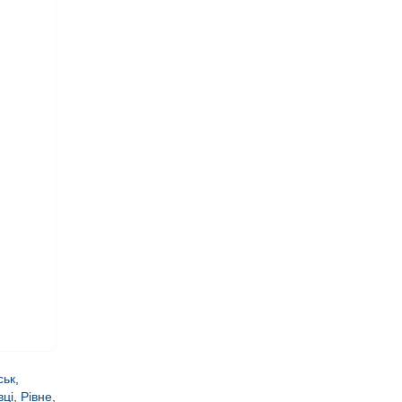
ськ
,
вці
,
Рівне
,