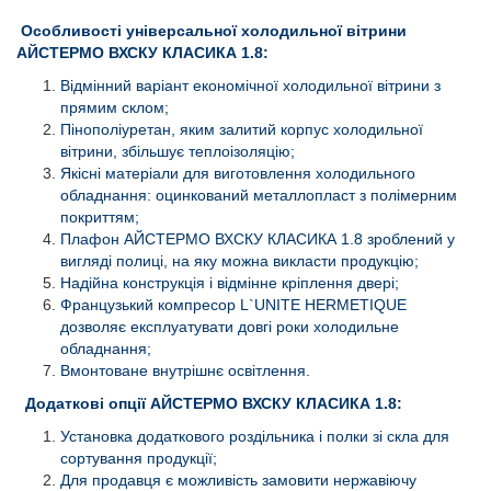
Особливості універсальної холодильної вітрини
АЙСТЕРМО ВХСКУ КЛАСИКА 1.8:
Відмінний варіант економічної холодильної вітрини з
прямим склом;
Пінополіуретан, яким залитий корпус холодильної
вітрини, збільшує теплоізоляцію;
Якісні матеріали для виготовлення холодильного
обладнання: оцинкований металлопласт з полімерним
покриттям;
Плафон АЙСТЕРМО ВХСКУ КЛАСИКА 1.8 зроблений у
вигляді полиці, на яку можна викласти продукцію;
Надійна конструкція і відмінне кріплення двері;
Французький компресор L`UNITE HERMETIQUE
дозволяє експлуатувати довгі роки холодильне
обладнання;
Вмонтоване внутрішнє освітлення.
Додаткові опції АЙСТЕРМО
ВХСКУ КЛАСИКА 1.8:
Установка додаткового роздільника і полки зі скла для
сортування продукції;
Для продавця є можливість замовити нержавіючу