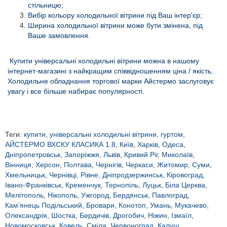
стільницю;
Вибір кольору холодильної вітрини під Ваш інтер'єр;
Ширина холодильної вітрини може бути змінена, під
Ваше замовлення.
Купити універсальні холодильні вітрини можна в нашому
інтернет-магазині з найкращим співвідношенням ціна / якість.
Холодильне обладнання торгової марки Айстермо заслуговує
увагу і все більше набирає популярності.
Теги:
купити
,
універсальні холодильні вітрини
,
гуртом
,
АЙСТЕРМО ВХСКУ КЛАСИКА 1.8
,
Київ
,
Харків
,
Одеса
,
Дніпропетровськ
,
Запоріжжя
,
Львів
,
Кривий Ріг
,
Миколаїв
,
Вінниця
,
Херсон
,
Полтава
,
Чернігів
,
Черкаси
,
Житомир
,
Суми
,
Хмельницьк
,
Чернівці
,
Рівне
,
Дніпродзержинськ
,
Кіровоград
,
Івано-Франківськ
,
Кременчук
,
Тернопіль
,
Луцьк
,
Біла Церква
,
Мелітополь
,
Нікополь
,
Ужгород
,
Бердянськ
,
Павлоград
,
Кам’янець Подільський
,
Бровари
,
Конотоп
,
Умань
,
Мукачево
,
Олександрія
,
Шостка
,
Бердичів
,
Дрогобич
,
Ніжин
,
Ізмаїл
,
Новомосковськ
,
Ковель
,
Сміла
,
Червоноград
,
Калуш
,