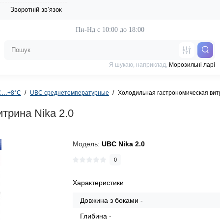
Зворотній зв’язок
Пн-Нд с 10:00 до 18:00
Я шукаю, наприклад,
Морозильні ларі
°C…+8°C
UBC среднетемпературные
Холодильная гастрономическая витр
трина Nika 2.0
Модель:
UBC Nika 2.0
0
Характеристики
Довжина з боками -
Глибина -