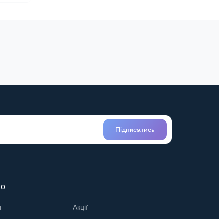
Підписатись
во
и
Акції