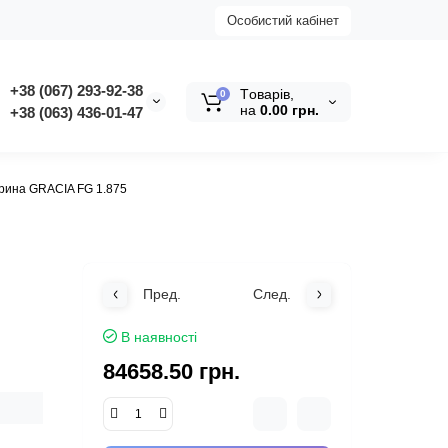
Особистий кабінет
+38 (067) 293-92-38
Tоварів,
0
на
0.00 грн.
+38 (063) 436-01-47
рина GRACIA FG 1.875
Пред.
След.
В наявності
84658.50 грн.