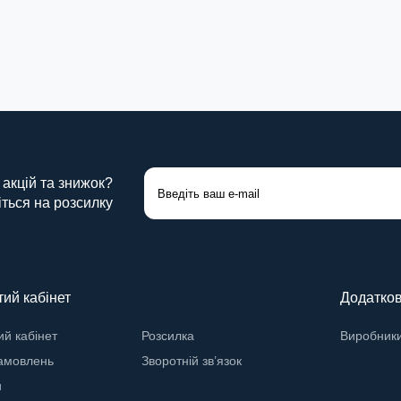
 акцій та знижок?
ться на розсилку
ий кабінет
Додатко
й кабінет
Розсилка
Виробник
замовлень
Зворотній зв’язок
и