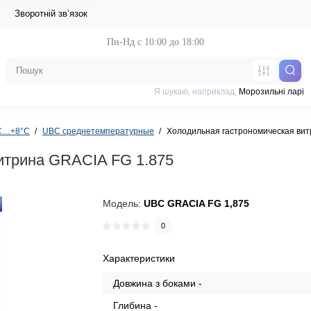
Зворотній зв’язок
Пн-Нд с 10:00 до 18:00
Я шукаю, наприклад,
Морозильні ларі
°C…+8°C
UBC среднетемпературные
Холодильная гастрономическая вит
итрина GRACIA FG 1.875
Модель:
UBC GRACIA FG 1,875
0
Характеристики
Довжина з боками -
Глибина -