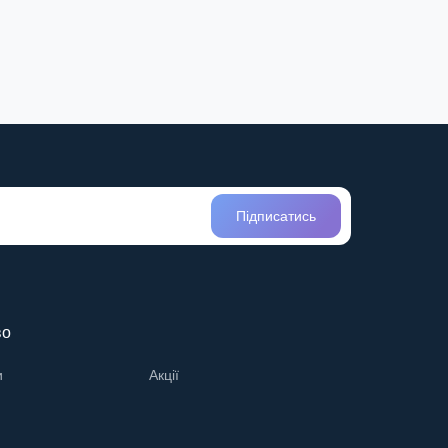
Підписатись
во
и
Акції