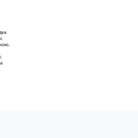
дка
і.
ткою.
і
же