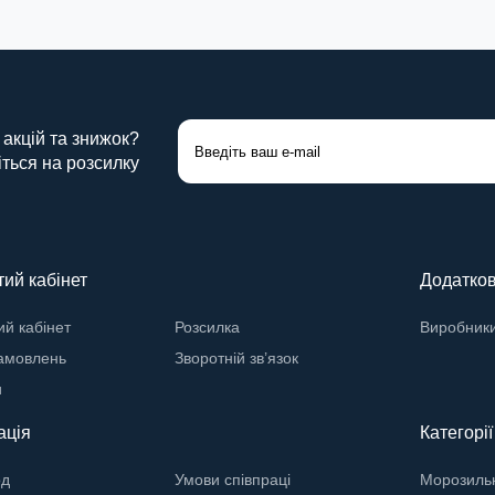
 акцій та знижок?
ться на розсилку
ий кабінет
Додатко
й кабінет
Розсилка
Виробник
замовлень
Зворотній зв’язок
и
ація
Категорії
од
Умови співпраці
Морозильн