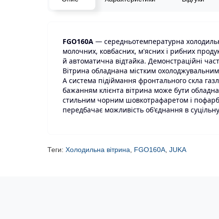
FGO160A
— середньотемпературна холодильна
молочних, ковбасних, м'ясних і рибних продук
й автоматична відтайка. Демонстраційні части
Вітрина обладнана містким охолоджувальним 
А система підіймання фронтального скла газ
бажанням клієнта вітрина може бути обладна
стильним чорним шовкотрафаретом і пофарбо
передбачає можливість об'єднання в суцільну
Теги:
Холодильна вітрина
,
FGO160A
,
JUKA