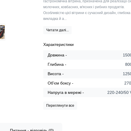
гастрономічна вітрина, призначена для реалізації с
молочних, ковбасних, м'ясних і рибних продуктів.
Особливістю цієї вітрини є сучасний дизайн, глибока
викладка й а...
Читати далі...
Характеристики
Довжина -
150
Глибина -
80
Висота -
125
Об'єм боксу -
270
Напруга в мережі -
220-240/50 
Переглянути все
Питання - відповідь (0)