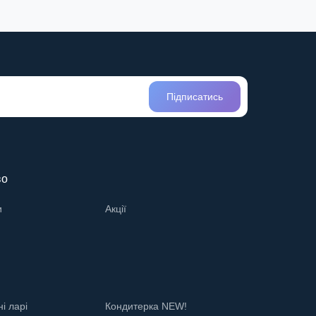
Підписатись
во
и
Акції
і ларі
Кондитерка NEW!