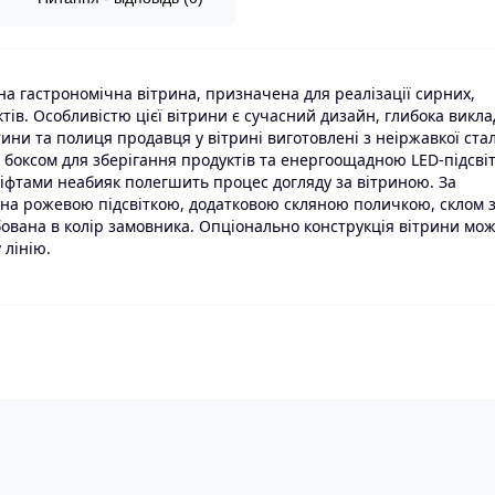
 гастрономічна вітрина, призначена для реалізації сирних,
тів. Особливістю цієї вітрини є сучасний дизайн, глибока викла
ни та полиця продавця у вітрині виготовлені з неіржавкої стал
боксом для зберігання продуктів та енергоощадною LED-підсві
ліфтами неабияк полегшить процес догляду за вітриною. За
на рожевою підсвіткою, додатковою скляною поличкою, склом з
вана в колір замовника. Опціонально конструкція вітрини мо
 лінію.