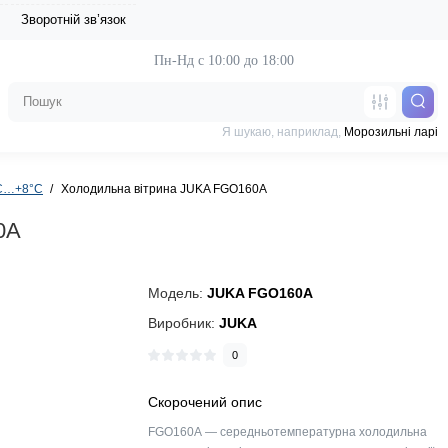
Зворотній зв’язок
Пн-Нд с 10:00 до 18:00
Я шукаю, наприклад,
Морозильні ларі
°C…+8°C
Холодильна вітрина JUKA FGO160A
0A
Модель:
JUKA FGO160A
Виробник:
JUKA
0
Скорочений опис
FGO160A — середньотемпературна холодильна