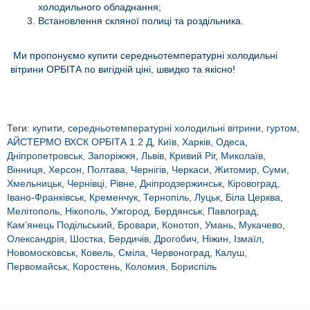
холодильного обладнання;
Встановлення скляної полиці та роздільника.
Ми пропонуємо купити середньотемпературні холодильні
вітрини ОРБІТА по вигідній ціні, швидко та якісно!
Теги:
купити
,
середньотемпературні холодильні вітрини
,
гуртом
,
АЙСТЕРМО ВХСК ОРБІТА 1.2 Д
,
Київ
,
Харків
,
Одеса
,
Дніпропетровськ
,
Запоріжжя
,
Львів
,
Кривий Ріг
,
Миколаїв
,
Вінниця
,
Херсон
,
Полтава
,
Чернігів
,
Черкаси
,
Житомир
,
Суми
,
Хмельницьк
,
Чернівці
,
Рівне
,
Дніпродзержинськ
,
Кіровоград
,
Івано-Франківськ
,
Кременчук
,
Тернопіль
,
Луцьк
,
Біла Церква
,
Мелітополь
,
Нікополь
,
Ужгород
,
Бердянськ
,
Павлоград
,
Кам’янець Подільський
,
Бровари
,
Конотоп
,
Умань
,
Мукачево
,
Олександрія
,
Шостка
,
Бердичів
,
Дрогобич
,
Ніжин
,
Ізмаїл
,
Новомосковськ
,
Ковель
,
Сміла
,
Червоноград
,
Калуш
,
Первомайськ
,
Коростень
,
Коломия
,
Бориспіль