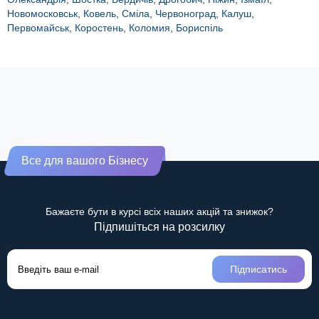
Новомосковськ
,
Ковель
,
Сміла
,
Червоноград
,
Калуш
,
Первомайськ
,
Коростень
,
Коломия
,
Бориспіль
Все для вашого Бізнесу
Бажаєте бути в курсі всіх наших акцій та знижок?
Підпишіться на розсилку
Підписатись