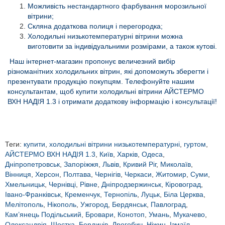
Можливість нестандартного фарбування морозильної
вітрини;
Скляна додаткова полиця і перегородка;
Холодильні низькотемпературні вітрини можна
виготовити за індивідуальними розмірами, а також кутові.
Наш інтернет-магазин пропонує величезний вибір
різноманітних холодильних вітрин, які допоможуть зберегти і
презентувати продукцію покупцям. Телефонуйте нашим
консультантам, щоб купити холодильні вітрини АЙСТЕРМО
ВХН НАДІЯ 1.3 і отримати додаткову інформацію і консультації!
Теги:
купити
,
холодильні вітрини низькотемпературні
,
гуртом
,
АЙСТЕРМО ВХН НАДІЯ 1.3
,
Київ
,
Харків
,
Одеса
,
Дніпропетровськ
,
Запоріжжя
,
Львів
,
Кривий Ріг
,
Миколаїв
,
Вінниця
,
Херсон
,
Полтава
,
Чернігів
,
Черкаси
,
Житомир
,
Суми
,
Хмельницьк
,
Чернівці
,
Рівне
,
Дніпродзержинськ
,
Кіровоград
,
Івано-Франківськ
,
Кременчук
,
Тернопіль
,
Луцьк
,
Біла Церква
,
Мелітополь
,
Нікополь
,
Ужгород
,
Бердянськ
,
Павлоград
,
Кам’янець Подільський
,
Бровари
,
Конотоп
,
Умань
,
Мукачево
,
Олександрія
,
Шостка
,
Бердичів
,
Дрогобич
,
Ніжин
,
Ізмаїл
,