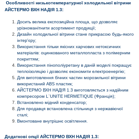
Особливості низькотемпературної холодильної вітрини
АЙСТЕРМО ВХН НАДІЯ 1.3:
Досить велика експозиційна площа, що дозволяє
урізноманітнити асортимент продукції;
Дизайн холодильної вітрини стане прикрасою будь-якого
інтер'єру;
Використання тільки якісних харчових нетоксичних
матеріалів: оцинкованого металлопласта з полімерним
покриттям;
Використання пінополіуретану в даній моделі покращує
теплоізоляцію і дозволяє економити електроенергію;
Для виготовлення бічних частин морозильної вітрини
використаний АВS пластик;
АЙСТЕРМО ВХН НАДІЯ 1.3 виготовляється з надійним
компресором L`UNITE HERMETIQUE (Франція);
Встановлено мідний конденсатор;
Для продавця встановлена ​​стільниця з нержавіючої
сталі;
Вмонтоване внутрішнє освітлення.
Додаткові опції АЙСТЕРМО ВХН НАДІЯ 1.3: