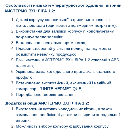
Особливості низькотемпературної холодильної вітрини
АЙСТЕРМО ВХН ЛІРА 1.2:
Деталі корпусу холодильної вітрини виготовлені з
металлопласта (оцинковки з полімерним покриттям);
Використання для заливки корпусу пінополіуретану
покращує теплоізоляцію;
Встановлено спеціальне пряме скло;
Плафон створений у вигляді полиці, на яку можна
розмістити невелику продукцію;
Бічні частини АЙСТЕРМО ВХН ЛІРА 1.2 створені з АВS
пластика;
Укріплена рама холодильного прилавка із сталевого
профілю;
Встановлено високоякісний, економний і надійний
компресор L`UNITE HERMETIQUE;
Передбачене автовідтаювання.
Додаткові опції АЙСТЕРМО ВХН ЛІРА 1.2:
Виготовлення кутових холодильних вітрин, а також
замовлення необхідної довжини і ширини холодильної
вітрини;
Можливість вибору кольору фарбування корпусу