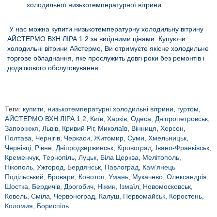
холодильної низькотемпературної вітрини.
У нас можна купити низькотемпературну холодильну вітрину
АЙСТЕРМО ВХН ЛІРА 1.2 за вигідними цінами. Купуючи
холодильні вітрини Айстермо, Ви отримуєте якісне холодильне
торгове обладнання, яке прослужить довгі роки без ремонтів і
додаткового обслуговування.
Теги:
купити
,
низькотемпературні холодильні вітрини
,
гуртом
,
АЙСТЕРМО ВХН ЛІРА 1.2
,
Київ
,
Харків
,
Одеса
,
Дніпропетровськ
,
Запоріжжя
,
Львів
,
Кривий Ріг
,
Миколаїв
,
Вінниця
,
Херсон
,
Полтава
,
Чернігів
,
Черкаси
,
Житомир
,
Суми
,
Хмельницьк
,
Чернівці
,
Рівне
,
Дніпродзержинськ
,
Кіровоград
,
Івано-Франківськ
,
Кременчук
,
Тернопіль
,
Луцьк
,
Біла Церква
,
Мелітополь
,
Нікополь
,
Ужгород
,
Бердянськ
,
Павлоград
,
Кам’янець
Подільський
,
Бровари
,
Конотоп
,
Умань
,
Мукачево
,
Олександрія
,
Шостка
,
Бердичів
,
Дрогобич
,
Ніжин
,
Ізмаїл
,
Новомосковськ
,
Ковель
,
Сміла
,
Червоноград
,
Калуш
,
Первомайськ
,
Коростень
,
Коломия
,
Бориспіль