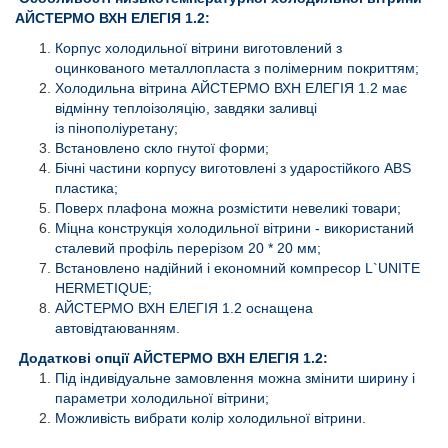
АЙСТЕРМО ВХН ЕЛЕГІЯ 1.2:
Корпус холодильної вітрини виготовлений з
оцинкованого металлопласта з полімерним покриттям;
Холодильна вітрина АЙСТЕРМО ВХН ЕЛЕГІЯ 1.2 має
відмінну теплоізоляцію, завдяки заливці
із пінополіуретану;
Встановлено скло гнутої форми;
Бічні частини корпусу виготовлені з ударостійкого АВS
пластика;
Поверх плафона можна розмістити невеликі товари;
Міцна конструкція холодильної вітрини - використаний
сталевий профіль перерізом 20 * 20 мм;
Встановлено надійний і економний компресор L`UNITE
HERMETIQUE;
АЙСТЕРМО ВХН ЕЛЕГІЯ 1.2 оснащена
автовідтаюванням.
Додаткові опції АЙСТЕРМО ВХН ЕЛЕГІЯ 1.2:
Під індивідуальне замовлення можна змінити ширину і
параметри холодильної вітрини;
Можливість вибрати колір холодильної вітрини.