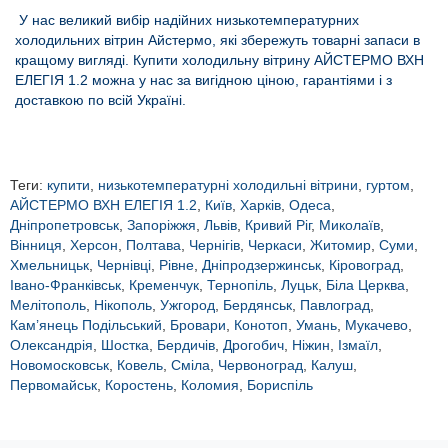
У нас великий вибір надійних низькотемпературних
холодильних вітрин Айстермо, які збережуть товарні запаси в
кращому вигляді. Купити холодильну вітрину АЙСТЕРМО ВХН
ЕЛЕГІЯ 1.2 можна у нас за вигідною ціною, гарантіями і з
доставкою по всій Україні.
Теги:
купити
,
низькотемпературні холодильні вітрини
,
гуртом
,
АЙСТЕРМО ВХН ЕЛЕГІЯ 1.2
,
Київ
,
Харків
,
Одеса
,
Дніпропетровськ
,
Запоріжжя
,
Львів
,
Кривий Ріг
,
Миколаїв
,
Вінниця
,
Херсон
,
Полтава
,
Чернігів
,
Черкаси
,
Житомир
,
Суми
,
Хмельницьк
,
Чернівці
,
Рівне
,
Дніпродзержинськ
,
Кіровоград
,
Івано-Франківськ
,
Кременчук
,
Тернопіль
,
Луцьк
,
Біла Церква
,
Мелітополь
,
Нікополь
,
Ужгород
,
Бердянськ
,
Павлоград
,
Кам’янець Подільський
,
Бровари
,
Конотоп
,
Умань
,
Мукачево
,
Олександрія
,
Шостка
,
Бердичів
,
Дрогобич
,
Ніжин
,
Ізмаїл
,
Новомосковськ
,
Ковель
,
Сміла
,
Червоноград
,
Калуш
,
Первомайськ
,
Коростень
,
Коломия
,
Бориспіль