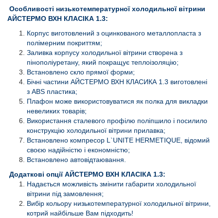
Особливості низькотемпературної холодильної вітрини
АЙСТЕРМО ВХН КЛАСІКА 1.3:
Корпус виготовлений з оцинкованого металлопласта з
полімерним покриттям;
Заливка корпусу холодильної вітрини створена з
пінополіуретану, який покращує теплоізоляцію;
Встановлено скло прямої форми;
Бічні частини АЙСТЕРМО ВХН КЛАСИКА 1.3 виготовлені
з АВS пластика;
Плафон може використовуватися як полка для викладки
невеликих товарів;
Використання сталевого профілю поліпшило і посилило
конструкцію холодильної вітрини прилавка;
Встановлено компресор L`UNITE HERMETIQUE, відомий
своєю надійністю і економністю;
Встановлено автовідтаювання.
Додаткові опції АЙСТЕРМО ВХН КЛАСІКА 1.3:
Надається можливість змінити габарити холодильної
вітрини під замовлення;
Вибір кольору низькотемпературної холодильної вітрини,
котрий найбільше Вам підходить!