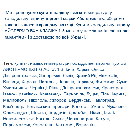
Ми пропонуємо купити надійну низькотемпературну
холодильну вітрину торгової марки Айстермо, яка збереже
товарні запаси в кращому вигляді. Купити холодильну вітрину
АЙСТЕРМО ВХН КЛАСІКА 1.3 можна у нас за вигідною ціною,
гарантіями і з доставкою по всій Україні.
Теги:
купити
,
низькотемпературні холодильні вітрини
,
гуртом
,
АЙСТЕРМО ВХН КЛАСІКА 1.3
,
Київ
,
Харків
,
Одеса
,
Дніпропетровськ
,
Запоріжжя
,
Львів
,
Кривий Ріг
,
Миколаїв
,
Вінниця
,
Херсон
,
Полтава
,
Чернігів
,
Черкаси
,
Житомир
,
Суми
,
Хмельницьк
,
Чернівці
,
Рівне
,
Дніпродзержинськ
,
Кіровоград
,
Івано-Франківськ
,
Кременчук
,
Тернопіль
,
Луцьк
,
Біла Церква
,
Мелітополь
,
Нікополь
,
Ужгород
,
Бердянськ
,
Павлоград
,
Кам’янець Подільський
,
Бровари
,
Конотоп
,
Умань
,
Мукачево
,
Олександрія
,
Шостка
,
Бердичів
,
Дрогобич
,
Ніжин
,
Ізмаїл
,
Новомосковськ
,
Ковель
,
Сміла
,
Червоноград
,
Калуш
,
Первомайськ
,
Коростень
,
Коломия
,
Бориспіль